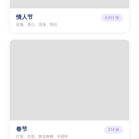
情人节
4,421
张
玫瑰、爱心、浪漫、情侣
春节
374
张
灯笼、红包、舞龙舞狮、中国年