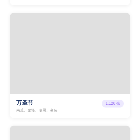
万圣节
1,126
张
南瓜、鬼怪、暗黑、变装