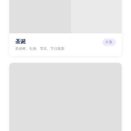
圣诞
0
张
圣诞树、礼物、雪花、节日氛围